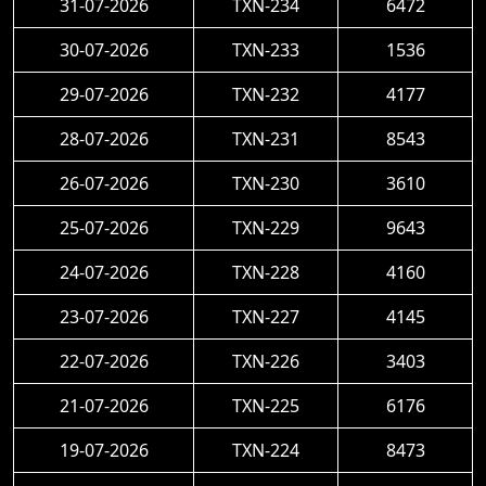
31-07-2026
TXN-234
6472
30-07-2026
TXN-233
1536
29-07-2026
TXN-232
4177
28-07-2026
TXN-231
8543
26-07-2026
TXN-230
3610
25-07-2026
TXN-229
9643
24-07-2026
TXN-228
4160
23-07-2026
TXN-227
4145
22-07-2026
TXN-226
3403
21-07-2026
TXN-225
6176
19-07-2026
TXN-224
8473